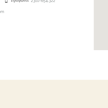
Τηλέφωνο:
2310-654.322
om