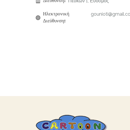
Διεύθυνση:
Πεύκων 1, Εύοσμος
Ηλεκτρονική
gounioti@gmail.c
Διεύθυνση: