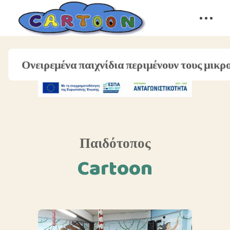
ιρεμένα παιχνίδια περιμένουν τους μικρούς μας 
Παιδότοπος
Cartoon