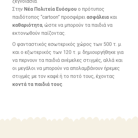
ξεγνοιασιά.
Στην
Νέα Πολιτεία Ευόσμου
ο πρότυπος
παιδότοπος “cartoon” προσφέρει
ασφάλεια
και
καθαριότητα
, ώστε να μπορούν τα παιδιά να
εκτονωθούν παίζοντας.
Ο φανταστικός εσωτερικός χώρος των 500 τ. μ.
και ο εξωτερικός των 120 τ. μ. δημιουργήθηκε για
να περνουν τα παιδιά ανέμελες στιγμές, αλλά και
οι μεγάλοι να μπορούν να απολαμβάνουν ήρεμες
στιγμές με τον καφέ ή το ποτό τους, έχοντας
κοντά τα παιδιά τους
.