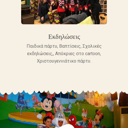
Εκδηλώσεις
Παιδικά πάρτυ, Βαπτίσεις, Σχολικές
εκδηλώσεις,, Απόκριες στο cartoon,
Χριστουγεννιάτικο πάρτυ.