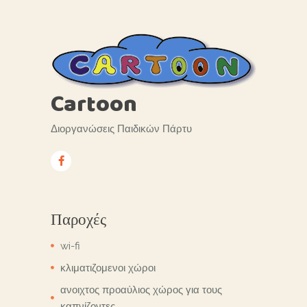
Cartoon
Διοργανώσεις Παιδικών Πάρτυ
Παροχές
wi-fi
κλιματιζομενοι χώροι
ανοιχτος προαύλιος χώρος για τους
καπνίζοντες.