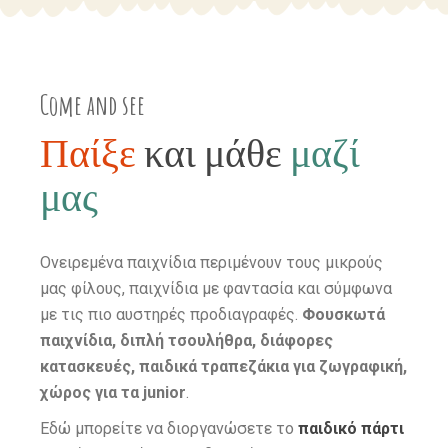
Come and see
Παίξε
και
μάθε
μαζί
μας
Ονειρεμένα παιχνίδια περιμένουν τους μικρούς
μας φίλους, παιχνίδια με φαντασία και σύμφωνα
με τις πιο αυστηρές προδιαγραφές.
Φουσκωτά
παιχνίδια, διπλή τσουλήθρα, διάφορες
κατασκευές, παιδικά τραπεζάκια για ζωγραφική,
χώρος για τα junior
.
Εδώ μπορείτε να διοργανώσετε το
παιδικό πάρτι