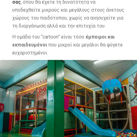
σας
, όπου θα έχετε τη δυνατότητα να
υποδεχθείτε μικρούς και μεγάλους στους άνετους
χώρους του παιδότοπου, χωρίς να ανησυχείτε για
τη διοργάνωση αλλά και την επιτυχία του.
Η ομάδα του “cartoon” είναι τόσο
έμπειροι και
εκπαιδευμένοι
που μικροί και μεγάλοι θα φύγετε
ευχαριστημένοι.